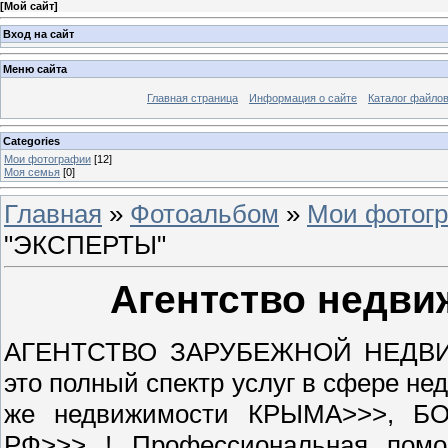
[
Мой сайт
]
Вход на сайт
Меню сайта
Главная страница
Информация о сайте
Каталог файло
Categories
Мои фотографии
[12]
Моя семья
[0]
Главная
»
Фотоальбом
»
Мои фотог
"ЭКСПЕРТЫ"
Агентство недв
АГЕНТСТВО ЗАРУБЕЖНОЙ НЕДВИ
это полный спектр услуг в сфере н
же недвижимости КРЫМА>>>, Б
РФ>>> ! Профессиональная помощ